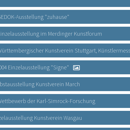
5 GEDOK-Ausstellung "zuhause"
5 Einzelausstellung im Merdinger Kunstforum
5 Württembergischer Kunstverein Stuttgart, Künstlermes
2004 Einzelausstellung "Signe"
erbstausstellung Kunstverein March
02 Wettbewerb der Karl-Simrock-Forschung
inzelausstellung Kunstverein Wasgau