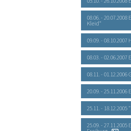
05.10. - 26.10.2008
08.06. - 20.07.2008
Kleid"
09.09. - 08.10.200
08.03. - 02.06.200
08.11. - 01.12.200
20.09. - 25.11.2006
25.11. - 18.12.200
25.09. - 27.11.200
Freiburg