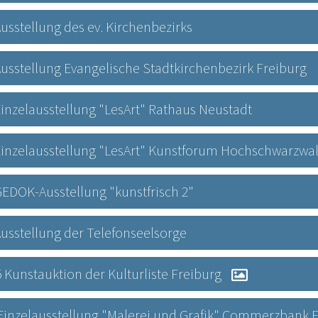
 Ausstellung des ev. Kirchenbezirks
7 Ausstellung Evangelische Stadtkirchenbezirk Freiburg
6 Einzelausstellung "LesArt" Rathaus Neustadt
6 Einzelausstellung "LesArt" Kunstforum Hochschwarzwa
6 GEDOK-Ausstellung "kunstfrisch 2"
6 Ausstellung der Telefonseelsorge
 Kunstauktion der Kulturliste Freiburg
15 Einzelausstellung "Malerei und Grafik" Commerzbank F