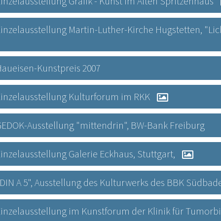
 Einzelausstellung Grafik - Kunst im Alten Spritzenhaus
 Einzelausstellung Martin-Luther-Kirche Hugstetten, "Lich
7 Haueisen-Kunstpreis 2007
7 Einzelausstellung Kulturforum im RKK
6 GEDOK-Ausstellung "mittendrin", BW-Bank Freiburg
 Einzelausstellung Galerie Eckhaus, Stuttgart,
5 "DIN A 5", Ausstellung des Kulturwerks des BBK Südbad
5 Einzelausstellung im Kunstforum der Klinik für Tumorb