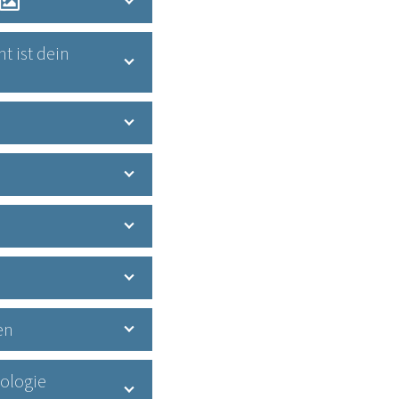
t ist dein
en
iologie